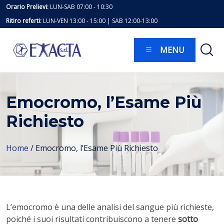
Skip
Orario Prelievi:
LUN-SAB 07:00 - 10:30
to
Ritiro referti:
LUN-VEN 13:00 - 15:00 | SAB 12:00-13:00
content
MENU
Emocromo, l’Esame Più
Richiesto
Home
/
Emocromo, l’Esame Più Richiesto
L’emocromo è una delle analisi del sangue più richieste,
poiché i suoi risultati contribuiscono a tenere
sotto