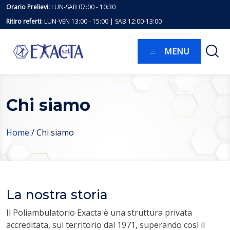
Skip
Orario Prelievi:
LUN-SAB 07:00 - 10:30
to
Ritiro referti:
LUN-VEN 13:00 - 15:00 | SAB 12:00-13:00
content
MENU
Chi siamo
Home
/
Chi siamo
La nostra storia
Il Poliambulatorio Exacta è una struttura privata
accreditata, sul territorio dal 1971, superando così il