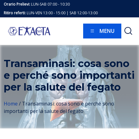
Skip
Orario Prelievi:
LUN-SAB 07:00 - 10:30
to
Ritiro referti:
LUN-VEN 13:00 - 15:00 | SAB 12:00-13:00
content
MENU
Transaminasi: cosa sono
e perché sono importanti
per la salute del fegato
Home
/
Transaminasi: cosa sono e perché sono
importanti per la salute del fegato