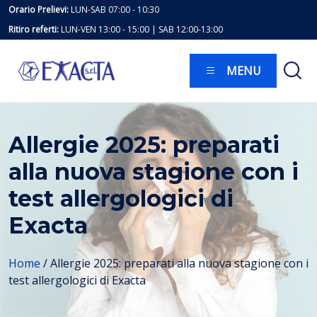
Skip
Orario Prelievi:
LUN-SAB 07:00 - 10:30
to
Ritiro referti:
LUN-VEN 13:00 - 15:00 | SAB 12:00-13:00
content
MENU
Allergie 2025: preparati
alla nuova stagione con i
test allergologici di
Exacta
Home
/
Allergie 2025: preparati alla nuova stagione con i
test allergologici di Exacta